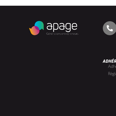
ADHÉ
Adh
Règl