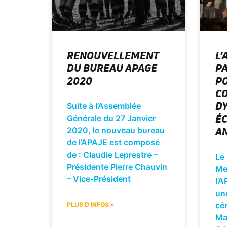
RENOUVELLEMENT
L’
DU BUREAU APAGE
PA
2020
P
CO
D
Suite à l’Assemblée
É
Générale du 27 Janvier
A
2020, le nouveau bureau
de l’APAJE est composé
de : Claudie Leprestre –
Le 
Présidente Pierre Chauvin
Mes
– Vice-Président
l’A
une
cé
PLUS D'INFOS »
Ma