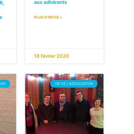
aux adhérents
R,
e
PLUS D'INFOS »
18 février 2020
ION
VIE DE L'ASSOCIATION