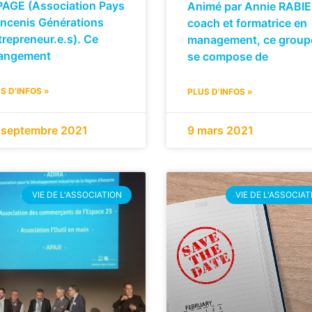
APAGE (Association Pays
Animé par Annie RABIE
Ancenis Générations
coach et formatrice en
repreneur.e.s). Ce
management, ce group
angement
se compose de
S D'INFOS »
PLUS D'INFOS »
 septembre 2021
9 mars 2021
VIE DE L'ASSOCIATION
VIE DE L'ASSOCIAT