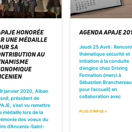
APAJE HONORÉE
AGENDA APAJE 20
R UNE MÉDAILLE
OUR SA
Jeudi 25 Avril : Rencon
NTRIBUTION AU
thématique sécurité et
YNAMISME
initiation à la conduite
CONOMIQUE
d’engins chez Driving
NCENIEN
Formation (merci à
Sébastien Branchereau
pour l’accueil) en
9 janvier 2020, Alban
collaboration avec
nil, président de
PAJE, s’est vu remettre
PLUS D'INFOS »
 médaille lors de la
rémonie des voeux du
ire d’Ancenis-Saint-