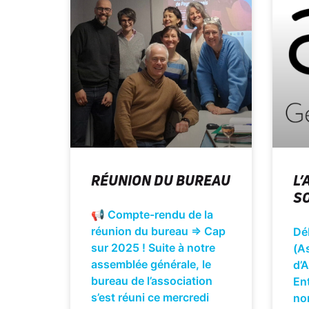
RÉUNION DU BUREAU
L’
S
📢 Compte-rendu de la
réunion du bureau => Cap
Dé
sur 2025 ! Suite à notre
(A
assemblée générale, le
d’
bureau de l’association
En
s’est réuni ce mercredi
no