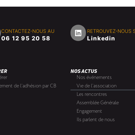
CONTACTEZ-NOUS AU
RETROUVEZ-NOUS 
06 12 95 20 58
Linkedin
RER
NOS ACTUS
érer
Nos événements
ement de l’adhésion par CB
Vie de l’association
Les rencontres
Assemblée Générale
Engagement
Ils parlent de nous