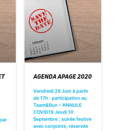
ET
AGENDA APAGE 2020
Vendredi 26 Juin à partir
de 17h : participation au
Team&Run – ANNULE
COVID19 Jeudi 10
Septembre : soirée festive
 par
avec conjoints, réservée